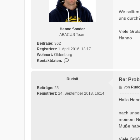
t
r
Wir sollte
a
uns durch
g
Hanno Sonder
Viele Grü
ABACUS Team
Hanno
Beiträge:
362
Registriert:
1. April 2016, 13:17
Wohnort:
Oldenburg
K
Kontaktdaten:
o
n
t
Rudolf
Re: Prob
a
B
von
Rudo
Beiträge:
23
k
e
Registriert:
24. September 2018, 16:14
t
i
Hallo Han
d
t
a
r
t
nach unser
a
e
meinem Ne
g
n
Muße habe,
v
o
Viele Grü
n