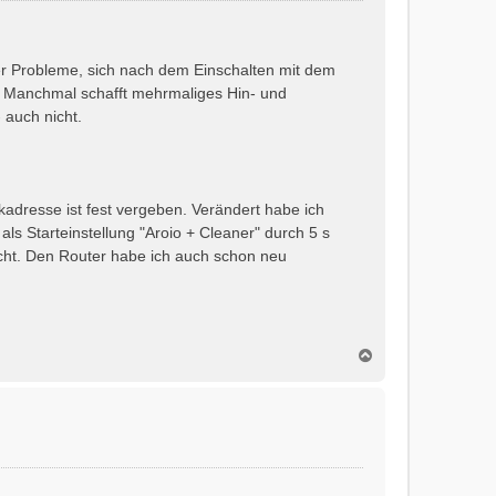
er Probleme, sich nach dem Einschalten mit dem
). Manchmal schafft mehrmaliges Hin- und
 auch nicht.
adresse ist fest vergeben. Verändert habe ich
ls Starteinstellung "Aroio + Cleaner" durch 5 s
scht. Den Router habe ich auch schon neu
N
a
c
h
o
b
e
n