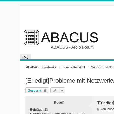
ABACUS - Aroio Forum
FAQ
ABACUS Webseite
Foren-Übersicht
Support und Bö
[Erledigt]Probleme mit Netzwerk
Gesperrt
Rudolf
[Erledig
B
von
Rudo
Beiträge:
23
e