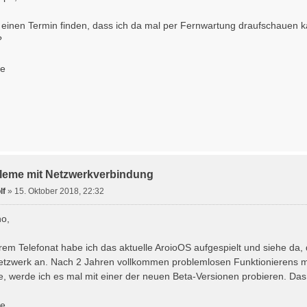
n einen Termin finden, dass ich da mal per Fernwartung draufschauen ka
?
ße
leme mit Netzwerkverbindung
lf
»
15. Oktober 2018, 22:32
no,
em Telefonat habe ich das aktuelle AroioOS aufgespielt und siehe da, 
tzwerk an. Nach 2 Jahren vollkommen problemlosen Funktionierens mu
 werde ich es mal mit einer der neuen Beta-Versionen probieren. Das l
ße