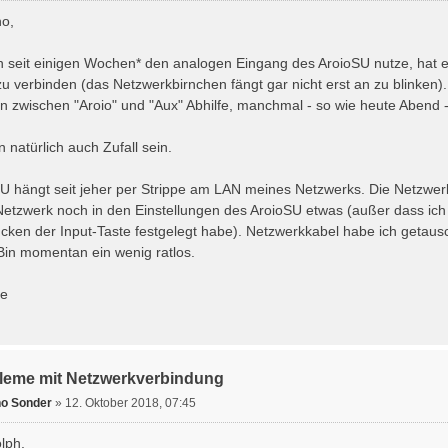
no,
h seit einigen Wochen* den analogen Eingang des AroioSU nutze, hat 
u verbinden (das Netzwerkbirnchen fängt gar nicht erst an zu blinken
n zwischen "Aroio" und "Aux" Abhilfe, manchmal - so wie heute Abend -
 natürlich auch Zufall sein.
U hängt seit jeher per Strippe am LAN meines Netzwerks. Die Netzwerk
etzwerk noch in den Einstellungen des AroioSU etwas (außer dass ich a
cken der Input-Taste festgelegt habe). Netzwerkkabel habe ich getau
 Bin momentan ein wenig ratlos.
ße
leme mit Netzwerkverbindung
o Sonder
»
12. Oktober 2018, 07:45
lph,