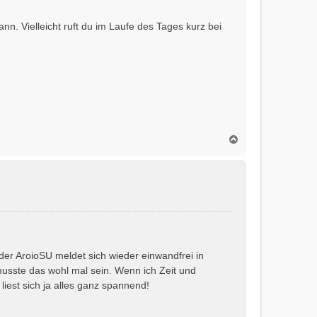
nn. Vielleicht ruft du im Laufe des Tages kurz bei
N
a
c
h
o
b
e
n
der AroioSU meldet sich wieder einwandfrei in
sste das wohl mal sein. Wenn ich Zeit und
iest sich ja alles ganz spannend!