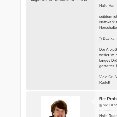
Registriert:
24. September 2018, 16:14
i
Hallo Han
t
r
seitdem ic
a
Netzwerk z
g
Herschalte
*) Das kann
Der AroioS
weder im N
langes Drü
gestartet.
Viele Grü
Rudolf
Re: Prob
B
von
Hann
e
i
Hallo Rudo