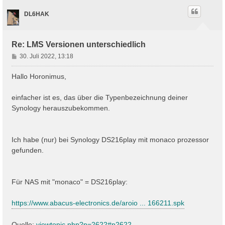
DL6HAK
Re: LMS Versionen unterschiedlich
B
30. Juli 2022, 13:18
e
i
Hallo Horonimus,
t
r
einfacher ist es, das über die Typenbezeichnung deiner
a
Synology herauszubekommen.
g
Ich habe (nur) bei Synology DS216play mit monaco prozessor
gefunden.
Für NAS mit "monaco" = DS216play:
https://www.abacus-electronics.de/aroio ... 166211.spk
Quelle:
viewtopic.php?p=2622#p2622