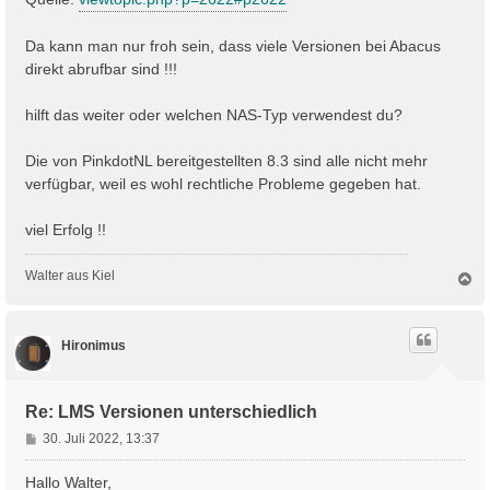
Da kann man nur froh sein, dass viele Versionen bei Abacus
direkt abrufbar sind !!!
hilft das weiter oder welchen NAS-Typ verwendest du?
Die von PinkdotNL bereitgestellten 8.3 sind alle nicht mehr
verfügbar, weil es wohl rechtliche Probleme gegeben hat.
viel Erfolg !!
Walter aus Kiel
N
a
c
h
Hironimus
o
b
e
n
Re: LMS Versionen unterschiedlich
B
30. Juli 2022, 13:37
e
i
Hallo Walter,