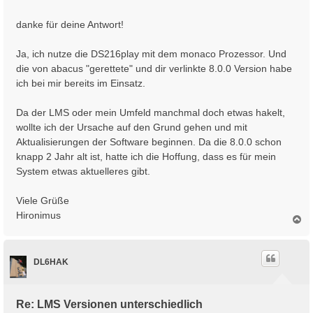
t
r
danke für deine Antwort!
a
g
Ja, ich nutze die DS216play mit dem monaco Prozessor. Und
die von abacus "gerettete" und dir verlinkte 8.0.0 Version habe
ich bei mir bereits im Einsatz.
Da der LMS oder mein Umfeld manchmal doch etwas hakelt,
wollte ich der Ursache auf den Grund gehen und mit
Aktualisierungen der Software beginnen. Da die 8.0.0 schon
knapp 2 Jahr alt ist, hatte ich die Hoffung, dass es für mein
System etwas aktuelleres gibt.
Viele Grüße
Hironimus
N
a
c
h
DL6HAK
o
b
e
n
Re: LMS Versionen unterschiedlich