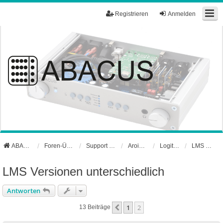
Registrieren
Anmelden
ABACUS Webseite
Foren-Übersicht
Support und Börse
Aroio Support-Forum
Logitech Media Server
LMS Troubleshooting
LMS Versionen unterschiedlich
Antworten
1
2
Vorherige
13 Beiträge