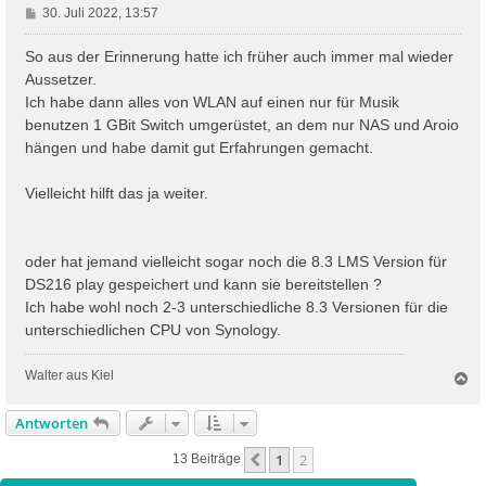
B
30. Juli 2022, 13:57
e
i
So aus der Erinnerung hatte ich früher auch immer mal wieder
t
Aussetzer.
r
Ich habe dann alles von WLAN auf einen nur für Musik
a
benutzen 1 GBit Switch umgerüstet, an dem nur NAS und Aroio
g
hängen und habe damit gut Erfahrungen gemacht.
Vielleicht hilft das ja weiter.
oder hat jemand vielleicht sogar noch die 8.3 LMS Version für
DS216 play gespeichert und kann sie bereitstellen ?
Ich habe wohl noch 2-3 unterschiedliche 8.3 Versionen für die
unterschiedlichen CPU von Synology.
Walter aus Kiel
N
a
c
Antworten
h
o
1
2
Vorherige
13 Beiträge
b
e