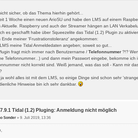
 nicht sicher, ob das Thema hierhin gehört...
seit 1 Woche einen neuen ArioSU und habe den LMS auf einem Raspber
as Aktuelle. Raspberry und auch der Streamer hängen an LAN Verkabelun
h es geschafft habe über Squeezelite das Tidal (1.2) Plugin zu aktivier
m Ende meiner 'Frustrationstoleranz' angekommen:
m LMS meine Tidal Anmeldedaten angeben; soweit so gut...
Plugin fragt mich immer nach Benutzername /
Telefonnummer
?!? Wen
eine Telefonnummer...) und dann mein Passwort eingebe, bekomme ic
onnummer nicht korrekt sind. Weiß jemand, was das soll - Kann mir da
?
s ja wohl alles ist mit dem LMS, so einige Dinge sind schon sehr 'strange
ienliche Hinweise bin ich sehr dankbar.
7.9.1 Tidal (1.2) Pluging: Anmeldung nicht möglich
o Sonder
»
9. Juli 2019, 13:36
e,