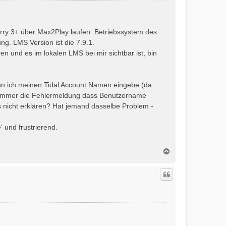
ry 3+ über Max2Play laufen. Betriebssystem des
g. LMS Version ist die 7.9.1.
en und es im lokalen LMS bei mir sichtbar ist, bin
n ich meinen Tidal Account Namen eingebe (da
h immer die Fehlermeldung dass Benutzername
s nicht erklären? Hat jemand dasselbe Problem -
' und frustrierend.
N
a
c
h
o
b
e
n