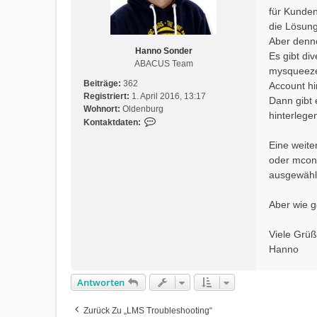
r
für Kunden
a
die Lösun
g
Aber denno
Hanno Sonder
Es gibt di
ABACUS Team
mysqueezeb
Beiträge:
362
Account hi
Registriert:
1. April 2016, 13:17
Dann gibt 
Wohnort:
Oldenburg
hinterlege
K
Kontaktdaten:
o
Eine weite
n
oder mcon
t
a
ausgewähl
k
t
Aber wie g
d
a
Viele Grü
t
Hanno
e
n
v
Antworten
o
n
Zurück Zu „LMS Troubleshooting“
H