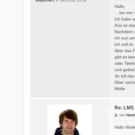
Registriert:
9. Juli 2019, 13:10
i
Hallo,
t
... bin mir
r
Ich habe 
a
Ario ist d
g
Nachdem ic
ich nun a
Ich soll i
Aber das 
gibt es k
oder Telef
und gelöst
So toll da
Über sachd
Wolle
Re: LMS 
B
von
Hann
e
i
Hallo Woll
t