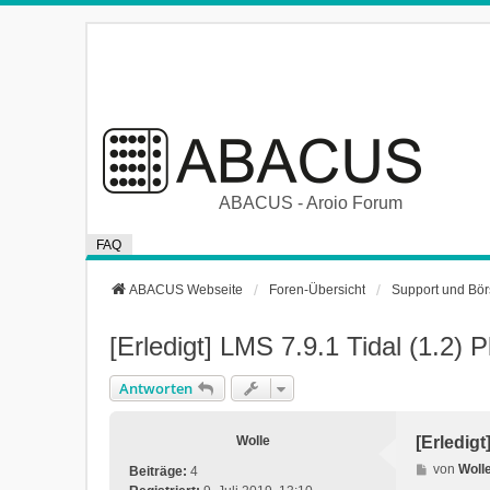
ABACUS - Aroio Forum
FAQ
ABACUS Webseite
Foren-Übersicht
Support und Bö
[Erledigt] LMS 7.9.1 Tidal (1.2)
Antworten
Wolle
[Erledig
B
von
Woll
Beiträge:
4
e