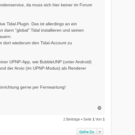
ndenservice, da muss sich hier keiner im Forum
ve Tidal-Plugin. Das ist allerdings an ein
dann "global" Tidal installieren und seinen
auern.
nn dort wiederum den Tidal-Account zu
 in einer UPNP-App, wie BubbleUNP (unter Android)
 und der Aroio (im UPNP-Modus) als Renderer
r Einrichtung gerne per Fernwartung!
N
a
c
2 Beiträge • Seite
1
Von
1
h
o
Gehe Zu
b