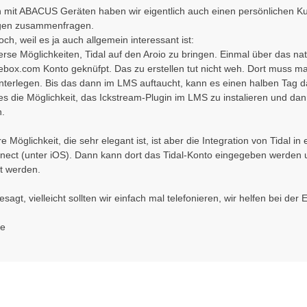
 mit ABACUS Geräten haben wir eigentlich auch einen persönlichen Ku
gen zusammenfragen.
ch, weil es ja auch allgemein interessant ist:
verse Möglichkeiten, Tidal auf den Aroio zu bringen. Einmal über das nati
ox.com Konto geknüfpt. Das zu erstellen tut nicht weh. Dort muss man 
nterlegen. Bis das dann im LMS auftaucht, kann es einen halben Tag d
es die Möglichkeit, das Ickstream-Plugin im LMS zu instalieren und da
n.
re Möglichkeit, die sehr elegant ist, ist aber die Integration von Tidal
nect (unter iOS). Dann kann dort das Tidal-Konto eingegeben werden
t werden.
esagt, vielleicht sollten wir einfach mal telefonieren, wir helfen bei de
ße