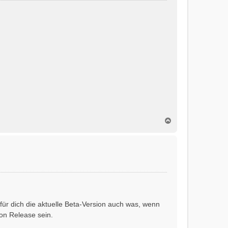
N
a
c
h
o
b
e
n
ür dich die aktuelle Beta-Version auch was, wenn
on Release sein.