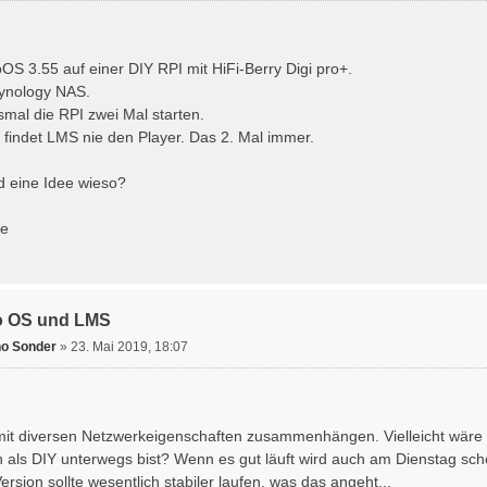
OS 3.55 auf einer DIY RPI mit HiFi-Berry Digi pro+.
ynology NAS.
mal die RPI zwei Mal starten.
 findet LMS nie den Player. Das 2. Mal immer.
d eine Idee wieso?
ße
io OS und LMS
o Sonder
»
23. Mai 2019, 18:07
it diversen Netzwerkeigenschaften zusammenhängen. Vielleicht wäre f
 als DIY unterwegs bist? Wenn es gut läuft wird auch am Dienstag sch
ersion sollte wesentlich stabiler laufen, was das angeht...