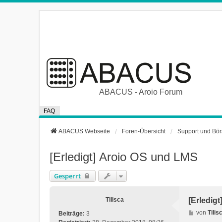
ABACUS - Aroio Forum
FAQ
ABACUS Webseite
Foren-Übersicht
Support und Bö
[Erledigt] Aroio OS und LMS
Gesperrt
Tilisca
[Erledig
B
von
Tilis
Beiträge:
3
e