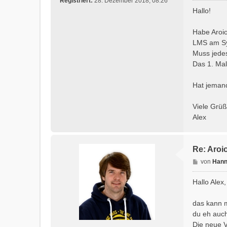
Registriert:
28. Dezember 2018, 08:26
i
Hallo!
t
r
Habe Aroio
a
LMS am S
g
Muss jedes
Das 1. Mal
Hat jeman
Viele Grü
Alex
Re: Aro
B
von
Hann
e
i
Hallo Alex,
t
r
das kann m
a
du eh auch
g
Die neue V