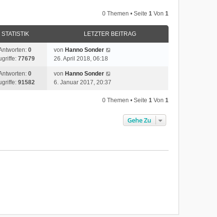
e
0 Themen • Seite
1
Von
1
s
t
e
STATISTIK
LETZTER BEITRAG
r
Antworten:
0
von
Hanno Sonder
B
ugriffe:
77679
26. April 2018, 06:18
e
i
Antworten:
0
von
Hanno Sonder
t
ugriffe:
91582
6. Januar 2017, 20:37
r
a
0 Themen • Seite
1
Von
1
g
Gehe Zu