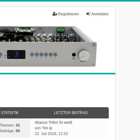
Registrieren
Anmelden
STATISTIK
LETZTER BEITRAG
Abacus Trifon 5x weiß
Themen:
42
N
von
Tim
Beiträge:
89
e
22. Juli 2026, 12:52
u