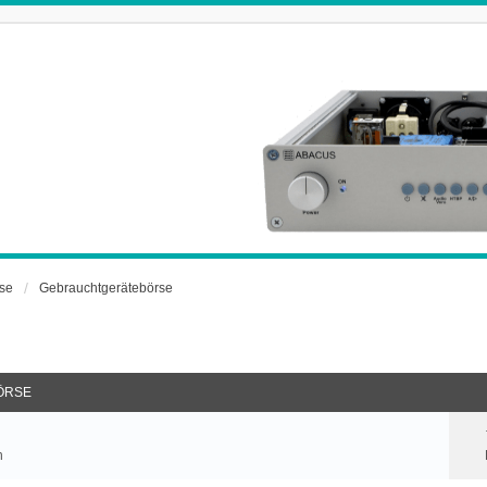
rse
Gebrauchtgerätebörse
ÖRSE
n