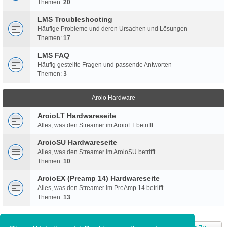
Themen:
20
LMS Troubleshooting
Häufige Probleme und deren Ursachen und Lösungen
Themen:
17
LMS FAQ
Häufig gestellte Fragen und passende Antworten
Themen:
3
Aroio Hardware
AroioLT Hardwareseite
Alles, was den Streamer im AroioLT betrifft
AroioSU Hardwareseite
Alles, was den Streamer im AroioSU betrifft
Themen:
10
AroioEX (Preamp 14) Hardwareseite
Alles, was den Streamer im PreAmp 14 betrifft
Themen:
13