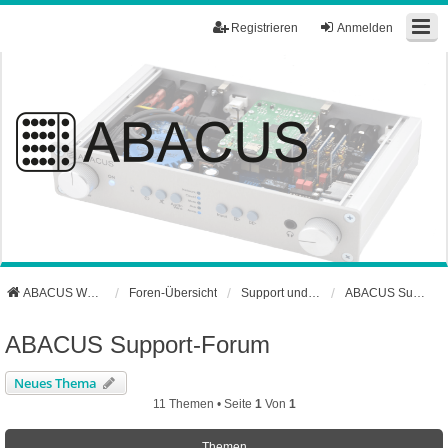
Registrieren
Anmelden
ABACUS Webseite
Foren-Übersicht
Support und Börse
ABACUS Support-Forum
ABACUS Support-Forum
Neues Thema
11 Themen • Seite
1
Von
1
Themen