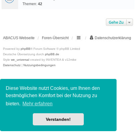
Themen:
42
Gehe Zu
ABACUS Webseite
Foren-Übersicht
Datenschutzerklärung
Powered by
phpBB
® Forum Software © phpBB Limited
Deutsche Übersetzung durch
phpBB.de
Style
we_universal
created by INVENTEA & v12mike
Datenschutz
|
Nutzungsbedingungen
Diese Website nutzt Cookies, um Ihnen den
bestmöglichen Komfort bei der Nutzung zu
bieten.
Mehr erfahren
Verstanden!