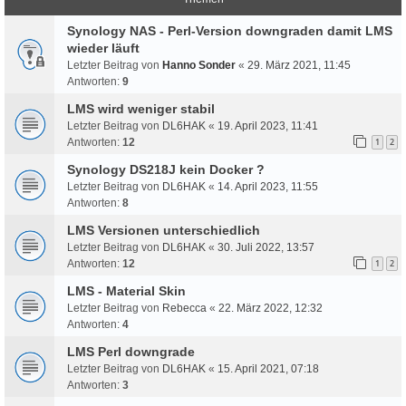
Synology NAS - Perl-Version downgraden damit LMS
wieder läuft
Letzter Beitrag von
Hanno Sonder
«
29. März 2021, 11:45
Antworten:
9
LMS wird weniger stabil
Letzter Beitrag von
DL6HAK
«
19. April 2023, 11:41
Antworten:
12
1
2
Synology DS218J kein Docker ?
Letzter Beitrag von
DL6HAK
«
14. April 2023, 11:55
Antworten:
8
LMS Versionen unterschiedlich
Letzter Beitrag von
DL6HAK
«
30. Juli 2022, 13:57
Antworten:
12
1
2
LMS - Material Skin
Letzter Beitrag von
Rebecca
«
22. März 2022, 12:32
Antworten:
4
LMS Perl downgrade
Letzter Beitrag von
DL6HAK
«
15. April 2021, 07:18
Antworten:
3