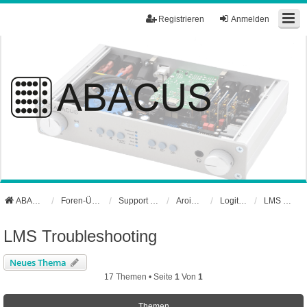
Registrieren
Anmelden
ABACUS Webseite
Foren-Übersicht
Support und Börse
Aroio Support-Forum
Logitech Media Server
LMS Troubleshooting
LMS Troubleshooting
Neues Thema
17 Themen • Seite
1
Von
1
Themen