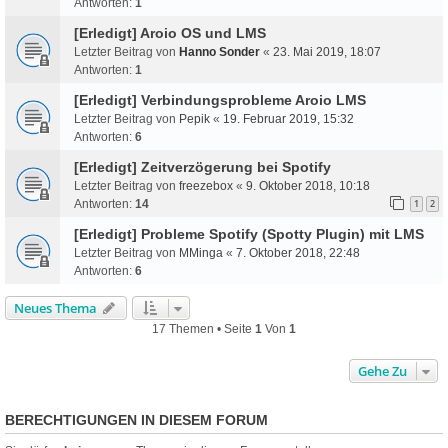
Antworten:
1
[Erledigt] Aroio OS und LMS
Letzter Beitrag von
Hanno Sonder
«
23. Mai 2019, 18:07
Antworten:
1
[Erledigt] Verbindungsprobleme Aroio LMS
Letzter Beitrag von
Pepik
«
19. Februar 2019, 15:32
Antworten:
6
[Erledigt] Zeitverzögerung bei Spotify
Letzter Beitrag von
freezebox
«
9. Oktober 2018, 10:18
Antworten:
14
1
2
[Erledigt] Probleme Spotify (Spotty Plugin) mit LMS
Letzter Beitrag von
MMinga
«
7. Oktober 2018, 22:48
Antworten:
6
Neues Thema
17 Themen • Seite
1
Von
1
Gehe Zu
BERECHTIGUNGEN IN DIESEM FORUM