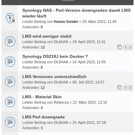
Synology NAS - Perl-Version downgraden damit LMS
wieder läuft
Letzter Beitrag von
Hanno Sonder
«
29. März 2021, 11:45
Antworten:
9
LMS wird weniger stabil
Letzter Beitrag von
DL6HAK
«
19. April 2023, 11:41
Antworten:
12
1
2
Synology DS218J kein Docker ?
Letzter Beitrag von
DL6HAK
«
14. April 2023, 11:55
Antworten:
8
LMS Versionen unterschiedlich
Letzter Beitrag von
DL6HAK
«
30. Juli 2022, 13:57
Antworten:
12
1
2
LMS - Material Skin
Letzter Beitrag von
Rebecca
«
22. März 2022, 12:32
Antworten:
4
LMS Perl downgrade
Letzter Beitrag von
DL6HAK
«
15. April 2021, 07:18
Antworten:
3