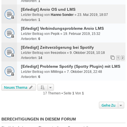
Antworten:
1
[Erledigt] Aroio OS und LMS
Letzter Beitrag von
Hanno Sonder
«
23. Mai 2019, 18:07
Antworten:
1
[Erledigt] Verbindungsprobleme Aroio LMS
Letzter Beitrag von
Pepik
«
19. Februar 2019, 15:32
Antworten:
6
[Erledigt] Zeitverzögerung bei Spotify
Letzter Beitrag von
freezebox
«
9. Oktober 2018, 10:18
Antworten:
14
1
2
[Erledigt] Probleme Spotify (Spotty Plugin) mit LMS
Letzter Beitrag von
MMinga
«
7. Oktober 2018, 22:48
Antworten:
6
Neues Thema
17 Themen • Seite
1
Von
1
Gehe Zu
BERECHTIGUNGEN IN DIESEM FORUM