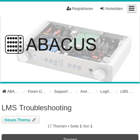
Registrieren
Anmelden
ABACUS Webseite
Foren-Übersicht
Support und Börse
Aroio Support-Forum
Logitech Media Server
LMS Troubleshooting
LMS Troubleshooting
Neues Thema
17 Themen • Seite
1
Von
1
Themen