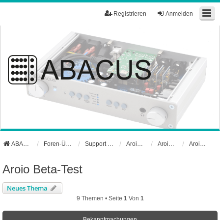
Registrieren
Anmelden
ABACUS Webseite
Foren-Übersicht
Support und Börse
Aroio Support-Forum
Aroio Software
Aroio Beta-Test
Aroio Beta-Test
Neues Thema
9 Themen • Seite
1
Von
1
Bekanntmachungen