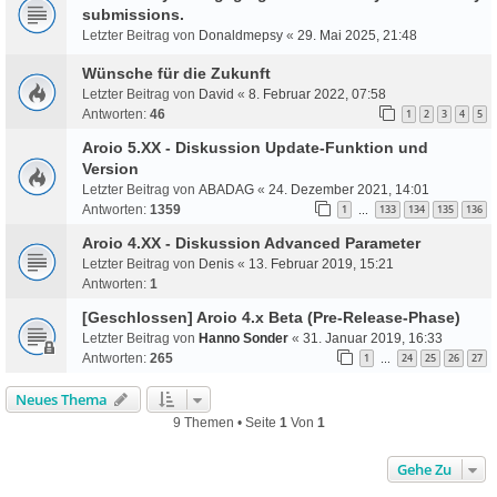
submissions.
Letzter Beitrag von
Donaldmepsy
«
29. Mai 2025, 21:48
Wünsche für die Zukunft
Letzter Beitrag von
David
«
8. Februar 2022, 07:58
Antworten:
46
1
2
3
4
5
Aroio 5.XX - Diskussion Update-Funktion und
Version
Letzter Beitrag von
ABADAG
«
24. Dezember 2021, 14:01
Antworten:
1359
1
133
134
135
136
…
Aroio 4.XX - Diskussion Advanced Parameter
Letzter Beitrag von
Denis
«
13. Februar 2019, 15:21
Antworten:
1
[Geschlossen] Aroio 4.x Beta (Pre-Release-Phase)
Letzter Beitrag von
Hanno Sonder
«
31. Januar 2019, 16:33
Antworten:
265
1
24
25
26
27
…
Neues Thema
9 Themen • Seite
1
Von
1
Gehe Zu