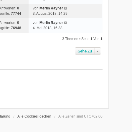
Antworten:
0
von
Merlin Rayner
ugriffe:
77744
3. August 2018, 14:29
Antworten:
0
von
Merlin Rayner
ugriffe:
76948
4. Mai 2018, 16:38
3 Themen • Seite
1
Von
1
Gehe Zu
lärung
Alle Cookies löschen
Alle Zeiten sind
UTC+02:00