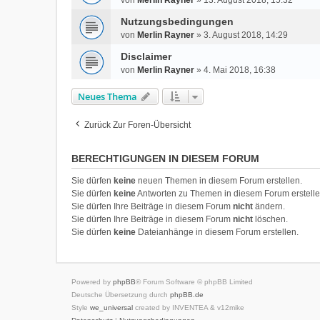
von
Merlin Rayner
»
13. August 2018, 15:32
Nutzungsbedingungen
von
Merlin Rayner
»
3. August 2018, 14:29
Disclaimer
von
Merlin Rayner
»
4. Mai 2018, 16:38
Neues Thema
Zurück Zur Foren-Übersicht
BERECHTIGUNGEN IN DIESEM FORUM
Sie dürfen
keine
neuen Themen in diesem Forum erstellen.
Sie dürfen
keine
Antworten zu Themen in diesem Forum erstelle
Sie dürfen Ihre Beiträge in diesem Forum
nicht
ändern.
Sie dürfen Ihre Beiträge in diesem Forum
nicht
löschen.
Sie dürfen
keine
Dateianhänge in diesem Forum erstellen.
Powered by
phpBB
® Forum Software © phpBB Limited
Deutsche Übersetzung durch
phpBB.de
Style
we_universal
created by INVENTEA & v12mike