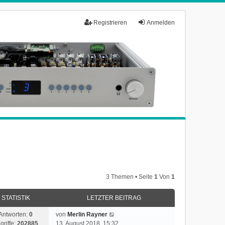
Registrieren
Anmelden
3 Themen • Seite
1
Von
1
STATISTIK
LETZTER BEITRAG
Antworten:
0
von
Merlin Rayner
griffe:
202885
13. August 2018, 15:32