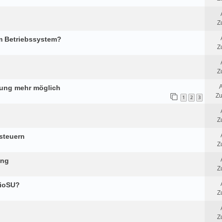
Z
em Betriebssystem?
Z
Z
A
ndung mehr möglich
Zu
1
2
3
Z
 steuern
Z
ung
Z
oioSU?
Z
Z