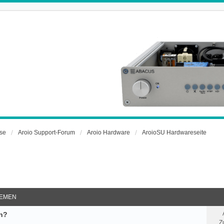
rse
Aroio Support-Forum
Aroio Hardware
AroioSU Hardwareseite
EMEN
ch?
Z