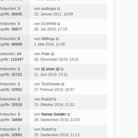
Antworten:
3
von
audiogio
ugriffe:
36045
22. Januar 2021, 18:09
Antworten:
5
von
DL6HAK
ugriffe:
38977
30. Juli 2020, 17:19
Antworten:
6
von
MMinga
ugriffe:
40699
1. Mai 2020, 11:06
ntworten:
24
von
Peter
griffe:
122447
26. Dezember 2019, 19:31
Antworten:
2
von
((( atom )))
ugriffe:
32722
11. Juni 2019, 13:11
Antworten:
2
von
Toschimoto
ugriffe:
32552
27. Februar 2019, 18:37
Antworten:
2
von
Rudolf
ugriffe:
32518
15. Oktober 2018, 22:32
Antworten:
3
von
Hanno Sonder
ugriffe:
34669
26. September 2018, 23:03
Antworten:
2
von
Rudolf
ugriffe:
32891
25. September 2018, 21:12