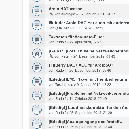
von
Henning
»
28. April 2023, 19:22
Aroio HAT masse
von
audiogio
»
16. Januar 2021, 14:17
läuft der Aroio DAC Hat auch mit ander
von
Qualifier
»
25. Juli 2020, 19:23
Taktraten für Acourate-Filter
von
Rudolf
»
29. April 2020, 09:24
[Gelöst] plötzlich keine Netzwerkverbi
von
Peter
»
24. Dezember 2019, 09:43
HifiBerry DAC+ ADC für AroioSU?
von
Rudolf
»
20. Dezember 2018, 15:46
[Erledigt]LMS Player mit Fernbedienung
von
Toschimoto
»
9. Januar 2019, 12:22
[Erledigt]Probleme mit Netzwerkverbind
von
Rudolf
»
11. Oktober 2018, 22:49
[Erledigt] Loudnesskorrektur für den Ar
von
Rudolf
»
25. September 2018, 21:20
[Erledigt]Analogeingang des AroioSU
von
Rudolf
»
25. September 2018, 12:40