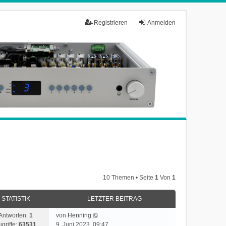
Registrieren
Anmelden
10 Themen • Seite
1
Von
1
STATISTIK
LETZTER BEITRAG
Antworten:
1
von
Henning
ugriffe:
63531
9. Juni 2023, 09:47