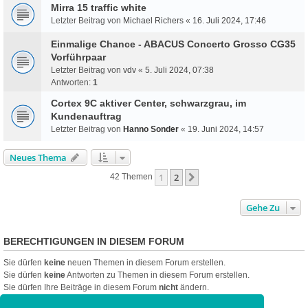
Mirra 15 traffic white
Letzter Beitrag von
Michael Richers
«
16. Juli 2024, 17:46
Einmalige Chance - ABACUS Concerto Grosso CG35
Vorführpaar
Letzter Beitrag von
vdv
«
5. Juli 2024, 07:38
Antworten:
1
Cortex 9C aktiver Center, schwarzgrau, im
Kundenauftrag
Letzter Beitrag von
Hanno Sonder
«
19. Juni 2024, 14:57
Neues Thema
1
2
Nächste
42 Themen
Gehe Zu
BERECHTIGUNGEN IN DIESEM FORUM
Sie dürfen
keine
neuen Themen in diesem Forum erstellen.
Sie dürfen
keine
Antworten zu Themen in diesem Forum erstellen.
Sie dürfen Ihre Beiträge in diesem Forum
nicht
ändern.
Sie dürfen Ihre Beiträge in diesem Forum
nicht
löschen.