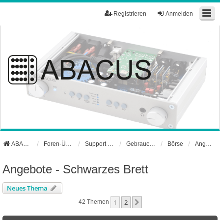
Registrieren
Anmelden
ABACUS Webseite
Foren-Übersicht
Support und Börse
Gebrauchtgerätebörse
Börse
Angebote - Schwarzes Brett
Angebote - Schwarzes Brett
Neues Thema
1
2
Nächste
42 Themen