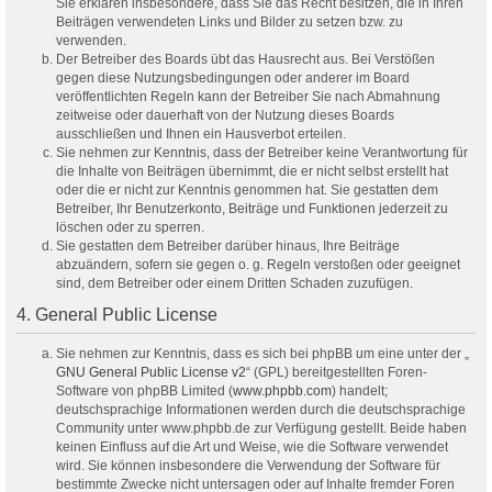
Sie erklären insbesondere, dass Sie das Recht besitzen, die in Ihren
Beiträgen verwendeten Links und Bilder zu setzen bzw. zu
verwenden.
Der Betreiber des Boards übt das Hausrecht aus. Bei Verstößen
gegen diese Nutzungsbedingungen oder anderer im Board
veröffentlichten Regeln kann der Betreiber Sie nach Abmahnung
zeitweise oder dauerhaft von der Nutzung dieses Boards
ausschließen und Ihnen ein Hausverbot erteilen.
Sie nehmen zur Kenntnis, dass der Betreiber keine Verantwortung für
die Inhalte von Beiträgen übernimmt, die er nicht selbst erstellt hat
oder die er nicht zur Kenntnis genommen hat. Sie gestatten dem
Betreiber, Ihr Benutzerkonto, Beiträge und Funktionen jederzeit zu
löschen oder zu sperren.
Sie gestatten dem Betreiber darüber hinaus, Ihre Beiträge
abzuändern, sofern sie gegen o. g. Regeln verstoßen oder geeignet
sind, dem Betreiber oder einem Dritten Schaden zuzufügen.
4. General Public License
Sie nehmen zur Kenntnis, dass es sich bei phpBB um eine unter der „
GNU General Public License v2
“ (GPL) bereitgestellten Foren-
Software von phpBB Limited (
www.phpbb.com
) handelt;
deutschsprachige Informationen werden durch die deutschsprachige
Community unter www.phpbb.de zur Verfügung gestellt. Beide haben
keinen Einfluss auf die Art und Weise, wie die Software verwendet
wird. Sie können insbesondere die Verwendung der Software für
bestimmte Zwecke nicht untersagen oder auf Inhalte fremder Foren