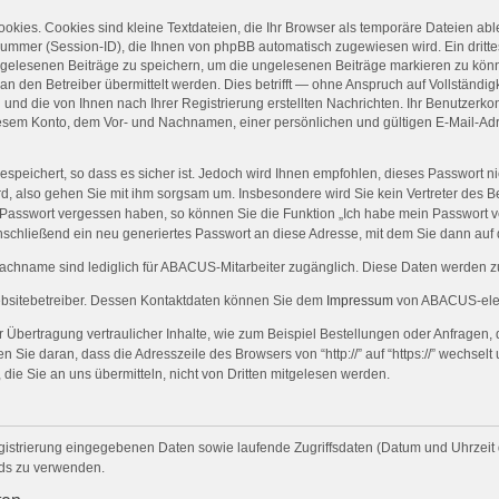
kies. Cookies sind kleine Textdateien, die Ihr Browser als temporäre Dateien abl
mer (Session-ID), die Ihnen von phpBB automatisch zugewiesen wird. Ein drittes
n gelesenen Beiträge zu speichern, um die ungelesenen Beiträge markieren zu kön
den Betreiber übermittelt werden. Dies betrifft — ohne Anspruch auf Vollständigke
und die von Ihnen nach Ihrer Registrierung erstellten Nachrichten. Ihr Benutzerk
sem Konto, dem Vor- und Nachnamen, einer persönlichen und gültigen E-Mail-Adr
espeichert, so dass es sicher ist. Jedoch wird Ihnen empfohlen, dieses Passwort n
rd, also gehen Sie mit ihm sorgsam um. Insbesondere wird Sie kein Vertreter des Be
hr Passwort vergessen haben, so können Sie die Funktion „Ich habe mein Passwort
schließend ein neu generiertes Passwort an diese Adresse, mit dem Sie dann auf
name sind lediglich für ABACUS-Mitarbeiter zugänglich. Diese Daten werden zur
ebsitebetreiber. Dessen Kontaktdaten können Sie dem
Impressum
von ABACUS-elec
Übertragung vertraulicher Inhalte, wie zum Beispiel Bestellungen oder Anfragen, 
Sie daran, dass die Adresszeile des Browsers von “http://” auf “https://” wechsel
 die Sie an uns übermitteln, nicht von Dritten mitgelesen werden.
gistrierung eingegebenen Daten sowie laufende Zugriffsdaten (Datum und Uhrzeit
rds zu verwenden.