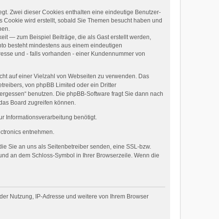
egt. Zwei dieser Cookies enthalten eine eindeutige Benutzer-
 Cookie wird erstellt, sobald Sie Themen besucht haben und
nen.
it — zum Beispiel Beiträge, die als Gast erstellt werden,
onto besteht mindestens aus einem eindeutigen
esse und - falls vorhanden - einer Kundennummer von
icht auf einer Vielzahl von Webseiten zu verwenden. Das
treibers, von phpBB Limited oder ein Dritter
 vergessen“ benutzen. Die phpBB-Software fragt Sie dann nach
 das Board zugreifen können.
 Informationsverarbeitung benötigt.
tronics entnehmen.
die Sie an uns als Seitenbetreiber senden, eine SSL-bzw.
t und an dem Schloss-Symbol in Ihrer Browserzeile. Wenn die
 der Nutzung, IP-Adresse und weitere von Ihrem Browser