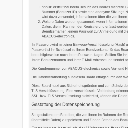
phpBB erstellt bei Ihrem Besuch des Boards mehrere Coo
Nummer (Benutzer-ID) sowie eine anonyme Sitzungs-Num
wird dazu verwendet, Informationen über die von Ihne
Weitere Daten werden gesammelt, wenn Informationen an 
Daten, die im Rahmen der Registrierung erfasst werden 
Benutzernamen, einem Passwort zur Anmeldung mit die
ABACUS-electronics.
Ihr Passwort wird mit einer Einwege-Verschlüsselung (Hash) g
Passwort ist Ihr Schlüssel zu Ihrem Benutzerkonto für das Boa
berechtigterweise nach Ihrem Passwort fragen. Sollten Sie I
Ihrem Benutzernamen und Ihrer E-Mail-Adresse und sendet an
Die Kundenummer von ABACUS-electronics sowie Vor- und Nach
Die Datenverarbeitung auf diesem Board erfolgt durch den W
Diese Board nutzt aus Sicherheitsgründen und zum Schutz der 
TLS-Verschlüsselung. Eine verschlüsselte Verbindung erkennen 
SSL- bzw. TLS-Verschlüsselung aktiviert ist, können die Daten,
Gestattung der Datenspeicherung
Sie gestatten dem Betreiber, die von Ihnen im Rahmen der Re
übermittelte Daten) zu speichern und für den Betrieb des Boa