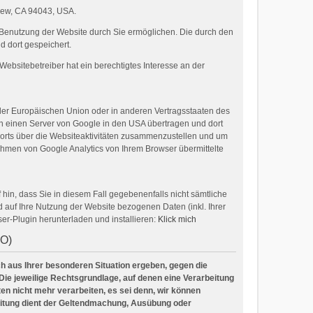
View, CA 94043, USA.
 Benutzung der Website durch Sie ermöglichen. Die durch den
 dort gespeichert.
ebsitebetreiber hat ein berechtigtes Interesse an der
 der Europäischen Union oder in anderen Vertragsstaaten des
an einen Server von Google in den USA übertragen und dort
ports über die Websiteaktivitäten zusammenzustellen und um
hmen von Google Analytics von Ihrem Browser übermittelte
hin, dass Sie in diesem Fall gegebenenfalls nicht sämtliche
auf Ihre Nutzung der Website bezogenen Daten (inkl. Ihrer
er-Plugin herunterladen und installieren:
Klick mich
VO)
ich aus Ihrer besonderen Situation ergeben, gegen die
Die jeweilige Rechtsgrundlage, auf denen eine Verarbeitung
n nicht mehr verarbeiten, es sei denn, wir können
beitung dient der Geltendmachung, Ausübung oder