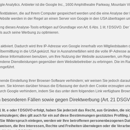
e Analytics. Anbieter ist die Google Inc., 1600 Amphitheatre Parkway, Mountain 
Textdateien, die auf Ihrem Computer gespeichert werden und die eine Analyse der
ebsite werden in der Regel an einen Server von Google in den USA übertragen und
dieses Analyse-Tools erfolgen auf Grundlage von Art. 6 Abs. 1 lit. f DSGVO. Der W
ls auch seine Werbung zu optimieren.
aktiviert. Dadurch wird Ihre IP-Adresse von Google innerhalb von Mitgliedstaaten
rmittlung in die USA gekürzt. Nur in Ausnahmefällen wird die volle IP-Adresse 
le diese Informationen benutzen, um Ihre Nutzung der Website auszuwerten, um Re
bundene Dienstleistungen gegenüber dem Websitebetreiber zu erbringen. Die im Ra
ngeführt.
nde Einstellung Ihrer Browser-Software verhindern; wir weisen Sie jedoch darauf 
en. Sie können darüber hinaus die Erfassung der durch den Cookie erzeugten und 
urch Google verhindern, indem Sie das unter dem folgenden Link verfügbare Brows
n besonderen Fällen sowie gegen Direktwerbung (Art. 21 DSG
lit. e oder f DSGVO erfolgt, haben Sie jederzeit das Recht, aus Gründen, die s
zulegen; dies gilt auch für ein auf diese Bestimmungen gestütztes Profiling. 
Sie Widerspruch einlegen, werden wir Ihre betroffenen personenbezogenen Date
eisen, die Ihre Interessen, Rechte und Freiheiten überwiegen oder die Verar