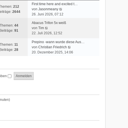
t
First time here and excited t…
Themen:
212
e
N
von
Jasonmeany
eiträge:
2644
r
e
26. Juni 2026, 07:12
B
u
Abacus Trifon 5x weiß
e
e
Themen:
44
N
von
Tim
i
s
Beiträge:
91
e
22. Juli 2026, 12:52
t
t
u
r
e
Prepino -wann wurde diese Aus…
e
a
Themen:
11
r
N
von
Christian Friedrich
s
g
Beiträge:
28
B
e
20. Dezember 2025, 14:06
t
e
u
e
i
e
r
t
s
B
r
t
e
a
eiben
e
i
g
r
t
B
r
e
a
i
inuten)
g
t
r
a
g