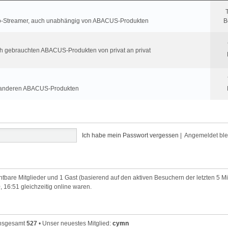
roio-Streamer, auch unabhängig von ABACUS-Produkten
B
ch gebrauchten ABACUS-Produkten von privat an privat
t anderen ABACUS-Produkten
Ich habe mein Passwort vergessen
|
Angemeldet bl
chtbare Mitglieder und 1 Gast (basierend auf den aktiven Besuchern der letzten 5 M
, 16:51 gleichzeitig online waren.
 insgesamt
527
• Unser neuestes Mitglied:
cymn