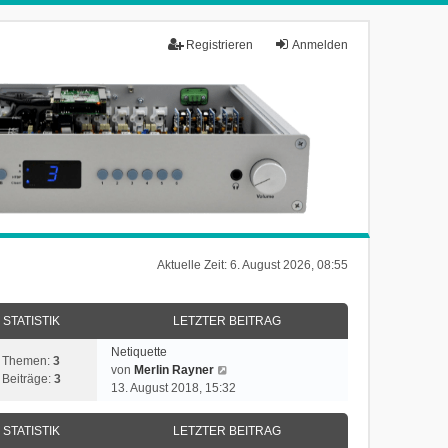
Registrieren
Anmelden
Aktuelle Zeit: 6. August 2026, 08:55
STATISTIK
LETZTER BEITRAG
Netiquette
Themen:
3
N
von
Merlin Rayner
Beiträge:
3
e
13. August 2018, 15:32
u
e
STATISTIK
LETZTER BEITRAG
s