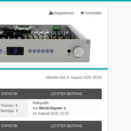
Registrieren
Anmelden
Aktuelle Zeit: 6. August 2026, 06:53
STATISTIK
LETZTER BEITRAG
Netiquette
Themen:
3
N
von
Merlin Rayner
Beiträge:
3
e
13. August 2018, 15:32
u
e
STATISTIK
LETZTER BEITRAG
s