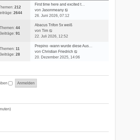
t
First time here and excited t…
Themen:
212
e
N
von
Jasonmeany
eiträge:
2644
r
e
26. Juni 2026, 07:12
B
u
Abacus Trifon 5x weiß
e
e
Themen:
44
N
von
Tim
i
s
Beiträge:
91
e
22. Juli 2026, 12:52
t
t
u
r
e
Prepino -wann wurde diese Aus…
e
a
Themen:
11
r
N
von
Christian Friedrich
s
g
Beiträge:
28
B
e
20. Dezember 2025, 14:06
t
e
u
e
i
e
r
t
s
B
r
t
e
a
eiben
e
i
g
r
t
B
r
e
a
i
inuten)
g
t
r
a
g