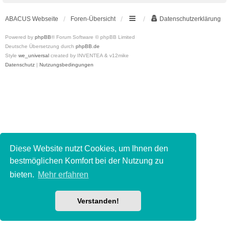
ABACUS Webseite
Foren-Übersicht
Datenschutzerklärung
Powered by
phpBB
® Forum Software © phpBB Limited
Deutsche Übersetzung durch
phpBB.de
Style
we_universal
created by INVENTEA & v12mike
Datenschutz
|
Nutzungsbedingungen
Diese Website nutzt Cookies, um Ihnen den
bestmöglichen Komfort bei der Nutzung zu
bieten.
Mehr erfahren
Verstanden!