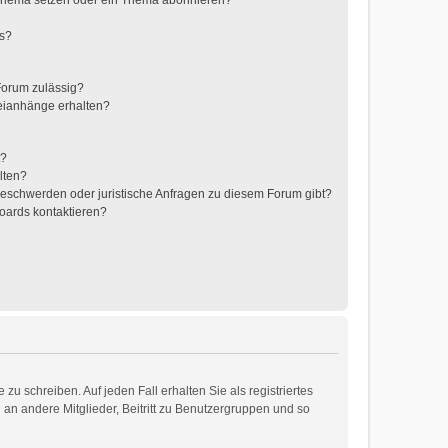
 Thema setzen oder ein Thema abonnieren?
ts?
Forum zulässig?
teianhänge erhalten?
t?
lten?
 Beschwerden oder juristische Anfragen zu diesem Forum gibt?
Boards kontaktieren?
zu schreiben. Auf jeden Fall erhalten Sie als registriertes
d an andere Mitglieder, Beitritt zu Benutzergruppen und so