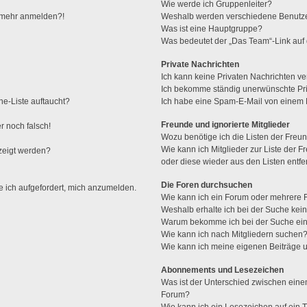
Wie werde ich Gruppenleiter?
ht mehr anmelden?!
Weshalb werden verschiedene Benutzer
Was ist eine Hauptgruppe?
Was bedeutet der „Das Team“-Link auf d
Private Nachrichten
Ich kann keine Privaten Nachrichten ve
Ich bekomme ständig unerwünschte Pri
ne-Liste auftaucht?
Ich habe eine Spam-E-Mail von einem M
Freunde und ignorierte Mitglieder
r noch falsch!
Wozu benötige ich die Listen der Freun
Wie kann ich Mitglieder zur Liste der F
zeigt werden?
oder diese wieder aus den Listen entf
Die Foren durchsuchen
e ich aufgefordert, mich anzumelden.
Wie kann ich ein Forum oder mehrere
Weshalb erhalte ich bei der Suche kei
Warum bekomme ich bei der Suche ein
Wie kann ich nach Mitgliedern suchen
Wie kann ich meine eigenen Beiträge
Abonnements und Lesezeichen
Was ist der Unterschied zwischen ei
Forum?