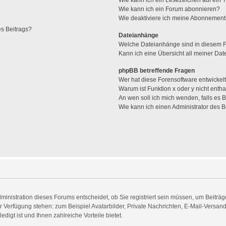
Wie kann ich ein Lesezeichen auf ein
Wie kann ich ein Forum abonnieren?
Wie deaktiviere ich meine Abonnemen
es Beitrags?
Dateianhänge
Welche Dateianhänge sind in diesem 
Kann ich eine Übersicht all meiner Da
phpBB betreffende Fragen
Wer hat diese Forensoftware entwickel
Warum ist Funktion x oder y nicht entha
An wen soll ich mich wenden, falls es
Wie kann ich einen Administrator des 
inistration dieses Forums entscheidet, ob Sie registriert sein müssen, um Beiträge 
zur Verfügung stehen: zum Beispiel Avatarbilder, Private Nachrichten, E-Mail-Versan
digt ist und Ihnen zahlreiche Vorteile bietet.