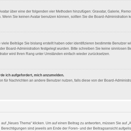
n Avatar über eine der folgenden vier Methoden hinzufügen: Gravatar, Galerie, Re
 Wenn Sie keinen Avatar benutzen können, sollten Sie die Board-Administration k
viele Beiträge Sie bislang erstellt haben oder identifizieren bestimmte Benutzer
n der Board-Administration festgelegt wurden. Bitte schreiben Sie keine sinnlosen
trator wird Ihren Rang unter Umständen einfach wieder zurücksetzen.
rde ich aufgefordert, mich anzumelden.
tion für Nachrichten an andere Benutzer nutzen, falls diese von der Board-Administ
uf „Neues Thema“ klicken. Um auf einen Beitrag zu antworten, müssen Sie auf „Ant
re Berechtigungen sind jeweils am Ende der Foren- und der Beitragsansicht aufgelist