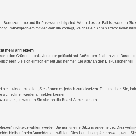
Ihr Benutzername und Ihr Passwort richtig sind. Wenn dies der Fall ist, wenden Si
Konfigurationsproblem mit der Website vorliegt, welches ein Administrator lösen mus
nicht mehr anmelden?!
rschieden Gründen deaktiviert oder gelöscht hat. Außerdem löschen viele Boards re
strieren Sie sich einfach erneut und nehmen Sie aktiv an den Diskussionen teil!
ort nicht wieder mitteilen, Sie können es jedoch zurücksetzen. Dies machen Sie, i
ie sich schnell wieder anmelden können.
ückzusetzen, so wenden Sie sich an die Board-Administration.
iben“ nicht auswählen, werden Sie nur für eine Sitzung angemeldet. Dies verhind
det bleiben“ beim Anmelden auswählen. Dies ist nicht empfehlenswert, wenn Sie 