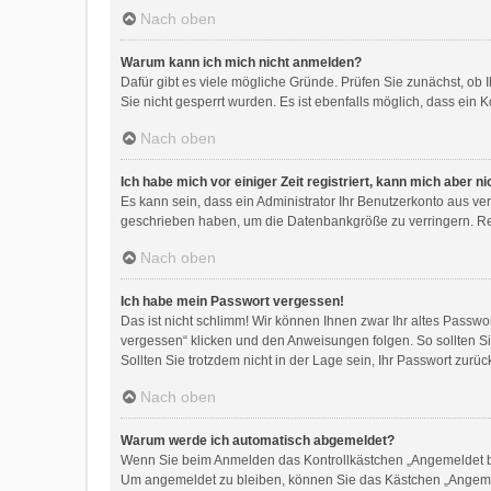
Nach oben
Warum kann ich mich nicht anmelden?
Dafür gibt es viele mögliche Gründe. Prüfen Sie zunächst, ob 
Sie nicht gesperrt wurden. Es ist ebenfalls möglich, dass ein 
Nach oben
Ich habe mich vor einiger Zeit registriert, kann mich aber 
Es kann sein, dass ein Administrator Ihr Benutzerkonto aus ve
geschrieben haben, um die Datenbankgröße zu verringern. Regi
Nach oben
Ich habe mein Passwort vergessen!
Das ist nicht schlimm! Wir können Ihnen zwar Ihr altes Passw
vergessen“ klicken und den Anweisungen folgen. So sollten S
Sollten Sie trotzdem nicht in der Lage sein, Ihr Passwort zur
Nach oben
Warum werde ich automatisch abgemeldet?
Wenn Sie beim Anmelden das Kontrollkästchen „Angemeldet ble
Um angemeldet zu bleiben, können Sie das Kästchen „Angemel