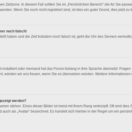
en Zeitzone. In diesem Fall sollten Sie im „Persönlichen Bereich“ die für Sie passen
rden. Wenn Sie noch nicht registriert sind, ist dies ein guter Grund, dies jetzt zu t
mmer noch falsch!
tellt haben und die Zeit trotzdem noch falsch ist, geht die Uhr des Servers vermutlic
t installiert oder niemand hat das Forum bislang in Ihre Sprache übersetzt. Fragen
stiert, würden wir uns freuen, wenn Sie es übersetzen würden. Weitere Information
gezeigt werden?
men stehen. Eines dieser Bilder ist meist mit Ihrem Rang verknüpft: Oft sind dies 
 auch als „Avatar“ bezeichnet. Es handelt sich hierbei in der Regel um ein persön