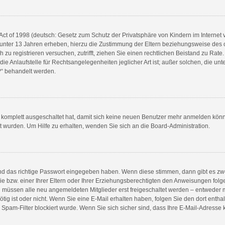
ct of 1998 (deutsch: Gesetz zum Schutz der Privatsphäre von Kindern im Internet v
unter 13 Jahren erheben, hierzu die Zustimmung der Eltern beziehungsweise des 
ch zu registrieren versuchen, zutrifft, ziehen Sie einen rechtlichen Beistand zu Rat
e Anlaufstelle für Rechtsangelegenheiten jeglicher Art ist; außer solchen, die unte
?“ behandelt werden.
g komplett ausgeschaltet hat, damit sich keine neuen Benutzer mehr anmelden könn
t wurden. Um Hilfe zu erhalten, wenden Sie sich an die Board-Administration.
und das richtige Passwort eingegeben haben. Wenn diese stimmen, dann gibt es z
 bzw. einer Ihrer Eltern oder Ihrer Erziehungsberechtigten den Anweisungen folgen
ren müssen alle neu angemeldeten Mitglieder erst freigeschaltet werden – entweder m
nötig ist oder nicht. Wenn Sie eine E-Mail erhalten haben, folgen Sie den dort ent
pam-Filter blockiert wurde. Wenn Sie sich sicher sind, dass Ihre E-Mail-Adresse