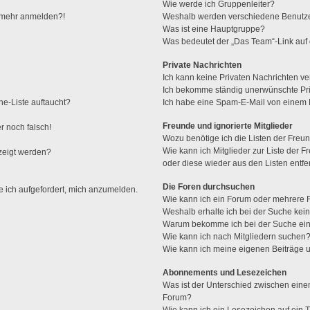
Wie werde ich Gruppenleiter?
ht mehr anmelden?!
Weshalb werden verschiedene Benutzer
Was ist eine Hauptgruppe?
Was bedeutet der „Das Team“-Link auf d
Private Nachrichten
Ich kann keine Privaten Nachrichten ve
Ich bekomme ständig unerwünschte Pri
ne-Liste auftaucht?
Ich habe eine Spam-E-Mail von einem M
Freunde und ignorierte Mitglieder
r noch falsch!
Wozu benötige ich die Listen der Freun
Wie kann ich Mitglieder zur Liste der F
zeigt werden?
oder diese wieder aus den Listen entf
Die Foren durchsuchen
e ich aufgefordert, mich anzumelden.
Wie kann ich ein Forum oder mehrere
Weshalb erhalte ich bei der Suche kei
Warum bekomme ich bei der Suche ein
Wie kann ich nach Mitgliedern suchen
Wie kann ich meine eigenen Beiträge
Abonnements und Lesezeichen
Was ist der Unterschied zwischen ei
Forum?