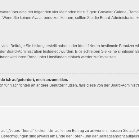
n Avatar über eine der folgenden vier Methoden hinzufügen: Gravatar, Galerie, Re
 Wenn Sie keinen Avatar benutzen können, sollten Sie die Board-Administration k
viele Beiträge Sie bislang erstellt haben oder identifizieren bestimmte Benutzer
n der Board-Administration festgelegt wurden. Bitte schreiben Sie keine sinnlosen
trator wird Ihren Rang unter Umständen einfach wieder zurücksetzen.
rde ich aufgefordert, mich anzumelden.
tion für Nachrichten an andere Benutzer nutzen, falls diese von der Board-Administ
uf „Neues Thema“ klicken. Um auf einen Beitrag zu antworten, müssen Sie auf „Ant
re Berechtigungen sind jeweils am Ende der Foren- und der Beitragsansicht aufgelist