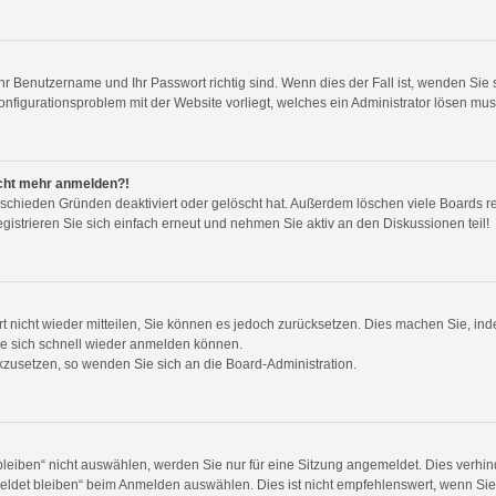
Ihr Benutzername und Ihr Passwort richtig sind. Wenn dies der Fall ist, wenden Si
Konfigurationsproblem mit der Website vorliegt, welches ein Administrator lösen mus
nicht mehr anmelden?!
rschieden Gründen deaktiviert oder gelöscht hat. Außerdem löschen viele Boards re
strieren Sie sich einfach erneut und nehmen Sie aktiv an den Diskussionen teil!
ort nicht wieder mitteilen, Sie können es jedoch zurücksetzen. Dies machen Sie, i
ie sich schnell wieder anmelden können.
ückzusetzen, so wenden Sie sich an die Board-Administration.
iben“ nicht auswählen, werden Sie nur für eine Sitzung angemeldet. Dies verhind
det bleiben“ beim Anmelden auswählen. Dies ist nicht empfehlenswert, wenn Sie 