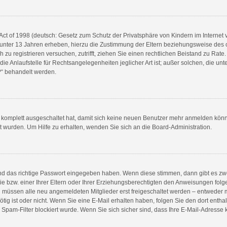
ct of 1998 (deutsch: Gesetz zum Schutz der Privatsphäre von Kindern im Internet v
unter 13 Jahren erheben, hierzu die Zustimmung der Eltern beziehungsweise des 
ch zu registrieren versuchen, zutrifft, ziehen Sie einen rechtlichen Beistand zu Rat
e Anlaufstelle für Rechtsangelegenheiten jeglicher Art ist; außer solchen, die unte
?“ behandelt werden.
g komplett ausgeschaltet hat, damit sich keine neuen Benutzer mehr anmelden könn
t wurden. Um Hilfe zu erhalten, wenden Sie sich an die Board-Administration.
und das richtige Passwort eingegeben haben. Wenn diese stimmen, dann gibt es z
 bzw. einer Ihrer Eltern oder Ihrer Erziehungsberechtigten den Anweisungen folgen
ren müssen alle neu angemeldeten Mitglieder erst freigeschaltet werden – entweder m
nötig ist oder nicht. Wenn Sie eine E-Mail erhalten haben, folgen Sie den dort ent
pam-Filter blockiert wurde. Wenn Sie sich sicher sind, dass Ihre E-Mail-Adresse