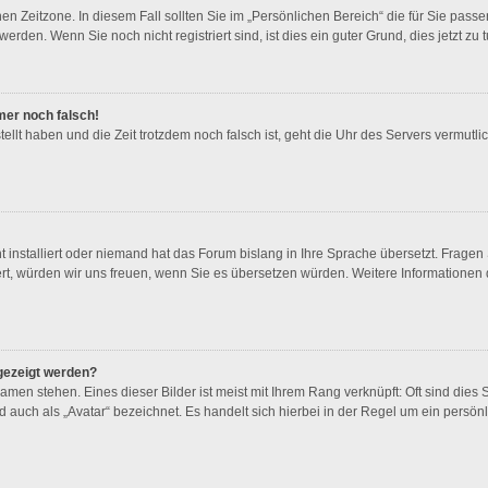
en Zeitzone. In diesem Fall sollten Sie im „Persönlichen Bereich“ die für Sie passen
rden. Wenn Sie noch nicht registriert sind, ist dies ein guter Grund, dies jetzt zu t
mmer noch falsch!
tellt haben und die Zeit trotzdem noch falsch ist, geht die Uhr des Servers vermutlic
t installiert oder niemand hat das Forum bislang in Ihre Sprache übersetzt. Fragen
stiert, würden wir uns freuen, wenn Sie es übersetzen würden. Weitere Information
gezeigt werden?
men stehen. Eines dieser Bilder ist meist mit Ihrem Rang verknüpft: Oft sind dies 
 auch als „Avatar“ bezeichnet. Es handelt sich hierbei in der Regel um ein persön