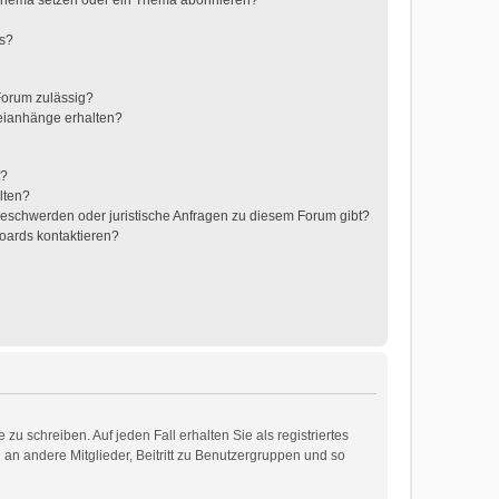
 Thema setzen oder ein Thema abonnieren?
ts?
Forum zulässig?
teianhänge erhalten?
t?
lten?
 Beschwerden oder juristische Anfragen zu diesem Forum gibt?
Boards kontaktieren?
zu schreiben. Auf jeden Fall erhalten Sie als registriertes
d an andere Mitglieder, Beitritt zu Benutzergruppen und so