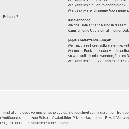
Wie kann ich ein Lesezeichen auf ein
Wie kann ich ein Forum abonnieren?
Wie deaktiviere ich meine Abonnemen
es Beitrags?
Dateianhänge
Welche Dateianhänge sind in diesem 
Kann ich eine Übersicht all meiner Da
phpBB betreffende Fragen
Wer hat diese Forensoftware entwickel
Warum ist Funktion x oder y nicht entha
An wen soll ich mich wenden, falls es
Wie kann ich einen Administrator des 
inistration dieses Forums entscheidet, ob Sie registriert sein müssen, um Beiträge 
zur Verfügung stehen: zum Beispiel Avatarbilder, Private Nachrichten, E-Mail-Versan
digt ist und Ihnen zahlreiche Vorteile bietet.