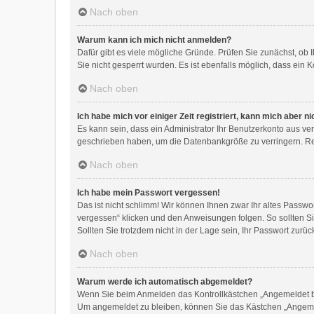
Nach oben
Warum kann ich mich nicht anmelden?
Dafür gibt es viele mögliche Gründe. Prüfen Sie zunächst, ob 
Sie nicht gesperrt wurden. Es ist ebenfalls möglich, dass ein 
Nach oben
Ich habe mich vor einiger Zeit registriert, kann mich aber 
Es kann sein, dass ein Administrator Ihr Benutzerkonto aus ve
geschrieben haben, um die Datenbankgröße zu verringern. Regi
Nach oben
Ich habe mein Passwort vergessen!
Das ist nicht schlimm! Wir können Ihnen zwar Ihr altes Passw
vergessen“ klicken und den Anweisungen folgen. So sollten S
Sollten Sie trotzdem nicht in der Lage sein, Ihr Passwort zur
Nach oben
Warum werde ich automatisch abgemeldet?
Wenn Sie beim Anmelden das Kontrollkästchen „Angemeldet ble
Um angemeldet zu bleiben, können Sie das Kästchen „Angemel