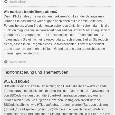
Nach oben
Wie markiere ich ein Thema als neu?
Durch Klicken des „Thema als neu markieren“-Links in der Beitragsansicht
können Sie das Thema wieder ganz nach oben auf die erste Seite des
Forums holen. Wenn Sie den entsprechenden Link nicht sehen, dann ist die
Funktion möglicherweise deaktiviert oder seit der letzten Markierung ist nicht
genügend Zeit vergangen. Es ist auch möglich, das Thema nach oben zu
holen, indem Sie einfach eine Antwort darauf schreiben. Stellen Sie jedoch
sicher, dass Sie die Regeln dieses Boards beachten! Es wird meist nicht
gerne gesehen, wenn ohne triftigen Grund auf alte oder abgeschlossene
Themen geantwortet wird.
Nach oben
Textformatierung und Thementypen
Was ist BBCode?
BBCode ist eine spezielle Umsetzung von HTML, die Ihnen weitreichende
Formatierungsmöglichkeiten für Ihren Text gibt. Die Rechte zur Verwendung
von BBCode werden durch die Board-Administration vergeben, können
jedoch auch durch Sie für jeden einzelnen Beitrag deaktiviert werden.
BBCode ist ähnlich wie HTML aufgebaut, jedoch werden Tags von eckigen
(„[“ und „]“) statt spitzen („<“ und „>“) Klammern eingeschlossen. Weitere
Informationen zu BBCode finden Sie auf einer speziellen Hilfe-Seite, die von