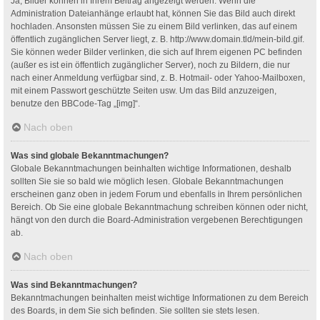
Ja, Bilder können in Ihrem Beitrag angezeigt werden. Wenn die
Administration Dateianhänge erlaubt hat, können Sie das Bild auch direkt
hochladen. Ansonsten müssen Sie zu einem Bild verlinken, das auf einem
öffentlich zugänglichen Server liegt, z. B. http://www.domain.tld/mein-bild.gif.
Sie können weder Bilder verlinken, die sich auf Ihrem eigenen PC befinden
(außer es ist ein öffentlich zugänglicher Server), noch zu Bildern, die nur
nach einer Anmeldung verfügbar sind, z. B. Hotmail- oder Yahoo-Mailboxen,
mit einem Passwort geschützte Seiten usw. Um das Bild anzuzeigen,
benutze den BBCode-Tag „[img]“.
Nach oben
Was sind globale Bekanntmachungen?
Globale Bekanntmachungen beinhalten wichtige Informationen, deshalb
sollten Sie sie so bald wie möglich lesen. Globale Bekanntmachungen
erscheinen ganz oben in jedem Forum und ebenfalls in Ihrem persönlichen
Bereich. Ob Sie eine globale Bekanntmachung schreiben können oder nicht,
hängt von den durch die Board-Administration vergebenen Berechtigungen
ab.
Nach oben
Was sind Bekanntmachungen?
Bekanntmachungen beinhalten meist wichtige Informationen zu dem Bereich
des Boards, in dem Sie sich befinden. Sie sollten sie stets lesen.