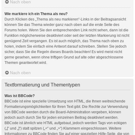
Nach oben
Wie markiere ich ein Thema als neu?
Durch Klicken des „Thema als neu markieren“-Links in der Beitragsansicht
können Sie das Thema wieder ganz nach oben auf die erste Seite des
Forums holen. Wenn Sie den entsprechenden Link nicht sehen, dann ist die
Funktion möglicherweise deaktiviert oder seit der letzten Markierung ist nicht
genügend Zeit vergangen. Es ist auch möglich, das Thema nach oben zu
holen, indem Sie einfach eine Antwort darauf schreiben. Stellen Sie jedoch
sicher, dass Sie die Regeln dieses Boards beachten! Es wird meist nicht
gerne gesehen, wenn ohne triftigen Grund auf alte oder abgeschlossene
Themen geantwortet wird.
Nach oben
Textformatierung und Thementypen
Was ist BBCode?
BBCode ist eine spezielle Umsetzung von HTML, die Ihnen weitreichende
Formatierungsmöglichkeiten für Ihren Text gibt. Die Rechte zur Verwendung
von BBCode werden durch die Board-Administration vergeben, können
jedoch auch durch Sie für jeden einzelnen Beitrag deaktiviert werden.
BBCode ist ähnlich wie HTML aufgebaut, jedoch werden Tags von eckigen
(„[“ und „]“) statt spitzen („<“ und „>“) Klammern eingeschlossen. Weitere
Informationen zu BBCode finden Sie auf einer speziellen Hilfe-Seite, die von