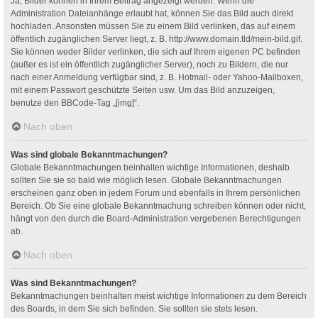
Ja, Bilder können in Ihrem Beitrag angezeigt werden. Wenn die
Administration Dateianhänge erlaubt hat, können Sie das Bild auch direkt
hochladen. Ansonsten müssen Sie zu einem Bild verlinken, das auf einem
öffentlich zugänglichen Server liegt, z. B. http://www.domain.tld/mein-bild.gif.
Sie können weder Bilder verlinken, die sich auf Ihrem eigenen PC befinden
(außer es ist ein öffentlich zugänglicher Server), noch zu Bildern, die nur
nach einer Anmeldung verfügbar sind, z. B. Hotmail- oder Yahoo-Mailboxen,
mit einem Passwort geschützte Seiten usw. Um das Bild anzuzeigen,
benutze den BBCode-Tag „[img]“.
Nach oben
Was sind globale Bekanntmachungen?
Globale Bekanntmachungen beinhalten wichtige Informationen, deshalb
sollten Sie sie so bald wie möglich lesen. Globale Bekanntmachungen
erscheinen ganz oben in jedem Forum und ebenfalls in Ihrem persönlichen
Bereich. Ob Sie eine globale Bekanntmachung schreiben können oder nicht,
hängt von den durch die Board-Administration vergebenen Berechtigungen
ab.
Nach oben
Was sind Bekanntmachungen?
Bekanntmachungen beinhalten meist wichtige Informationen zu dem Bereich
des Boards, in dem Sie sich befinden. Sie sollten sie stets lesen.