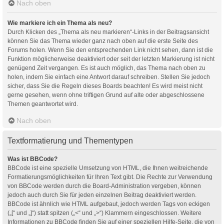
Nach oben
Wie markiere ich ein Thema als neu?
Durch Klicken des „Thema als neu markieren“-Links in der Beitragsansicht
können Sie das Thema wieder ganz nach oben auf die erste Seite des
Forums holen. Wenn Sie den entsprechenden Link nicht sehen, dann ist die
Funktion möglicherweise deaktiviert oder seit der letzten Markierung ist nicht
genügend Zeit vergangen. Es ist auch möglich, das Thema nach oben zu
holen, indem Sie einfach eine Antwort darauf schreiben. Stellen Sie jedoch
sicher, dass Sie die Regeln dieses Boards beachten! Es wird meist nicht
gerne gesehen, wenn ohne triftigen Grund auf alte oder abgeschlossene
Themen geantwortet wird.
Nach oben
Textformatierung und Thementypen
Was ist BBCode?
BBCode ist eine spezielle Umsetzung von HTML, die Ihnen weitreichende
Formatierungsmöglichkeiten für Ihren Text gibt. Die Rechte zur Verwendung
von BBCode werden durch die Board-Administration vergeben, können
jedoch auch durch Sie für jeden einzelnen Beitrag deaktiviert werden.
BBCode ist ähnlich wie HTML aufgebaut, jedoch werden Tags von eckigen
(„[“ und „]“) statt spitzen („<“ und „>“) Klammern eingeschlossen. Weitere
Informationen zu BBCode finden Sie auf einer speziellen Hilfe-Seite, die von