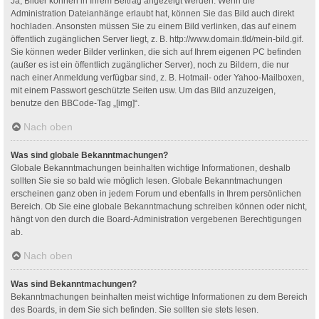
Ja, Bilder können in Ihrem Beitrag angezeigt werden. Wenn die
Administration Dateianhänge erlaubt hat, können Sie das Bild auch direkt
hochladen. Ansonsten müssen Sie zu einem Bild verlinken, das auf einem
öffentlich zugänglichen Server liegt, z. B. http://www.domain.tld/mein-bild.gif.
Sie können weder Bilder verlinken, die sich auf Ihrem eigenen PC befinden
(außer es ist ein öffentlich zugänglicher Server), noch zu Bildern, die nur
nach einer Anmeldung verfügbar sind, z. B. Hotmail- oder Yahoo-Mailboxen,
mit einem Passwort geschützte Seiten usw. Um das Bild anzuzeigen,
benutze den BBCode-Tag „[img]“.
Nach oben
Was sind globale Bekanntmachungen?
Globale Bekanntmachungen beinhalten wichtige Informationen, deshalb
sollten Sie sie so bald wie möglich lesen. Globale Bekanntmachungen
erscheinen ganz oben in jedem Forum und ebenfalls in Ihrem persönlichen
Bereich. Ob Sie eine globale Bekanntmachung schreiben können oder nicht,
hängt von den durch die Board-Administration vergebenen Berechtigungen
ab.
Nach oben
Was sind Bekanntmachungen?
Bekanntmachungen beinhalten meist wichtige Informationen zu dem Bereich
des Boards, in dem Sie sich befinden. Sie sollten sie stets lesen.